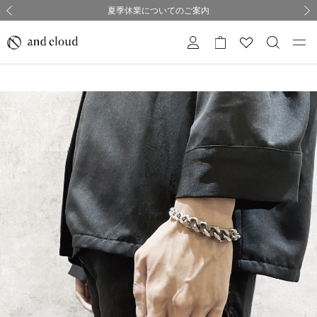
熊本県熊本地方を震源とする地震の影響について
熊本県熊本地方を震源とする地震の影響について
購入証明書ペーパーレス化のお知らせ
夏季休業についてのご案内
採用のご案内
採用のご案内
前の画像
次の