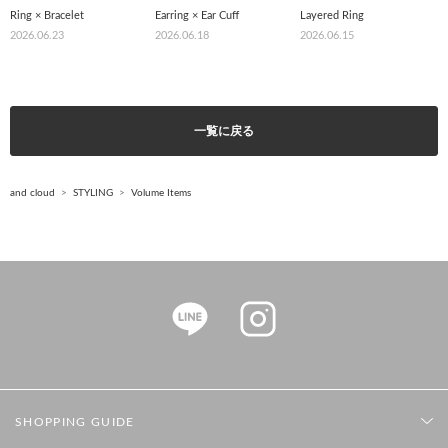
Ring × Bracelet
Earring × Ear Cuff
Layered Ring
2026.06.23
2026.06.18
2026.06.15
一覧に戻る
and cloud
STYLING
Volume Items
SHOPPING GUIDE