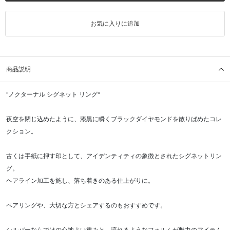
お気に入りに追加
商品説明
"ノクターナル シグネット リング"
夜空を閉じ込めたように、漆黒に瞬くブラックダイヤモンドを散りばめたコレ
クション。
古くは手紙に押す印として、アイデンティティの象徴とされたシグネットリン
グ。
ヘアライン加工を施し、落ち着きのある仕上がりに。
ペアリングや、大切な方とシェアするのもおすすめです。
シルバーならではの心地よい重みと、流れるようなフォルムが魅力のアイテム