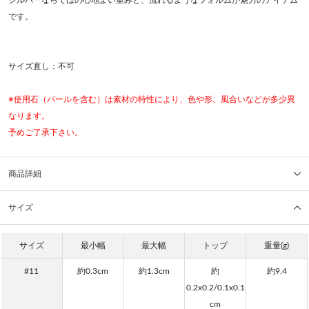
です。
サイズ直し：不可
※使用石（パールを含む）は素材の特性により、色や形、風合いなどが多少異
なります。
予めご了承下さい。
商品詳細
サイズ
サイズ
最小幅
最大幅
トップ
重量(g)
#11
約0.3cm
約1.3cm
約
約9.4
0.2x0.2/0.1x0.1
cm