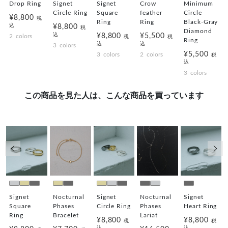
Drop Ring
Signet
Signet
Crow
Minimum
Circle Ring
Square
feather
Circle
¥8,800
税
Ring
Ring
Black-Gray
込
¥8,800
g
税
Diamond
込
¥8,800
¥5,500
2
colors
税
税
Ring
込
込
3
colors
¥5,500
3
colors
2
colors
税
込
3
colors
この商品を見た人は、こんな商品を買っています
前の画像
次の
Signet
Nocturnal
Signet
Nocturnal
Signet
Square
Phases
Circle Ring
Phases
Heart Ring
Ring
Bracelet
Lariat
¥8,800
¥8,800
税
税