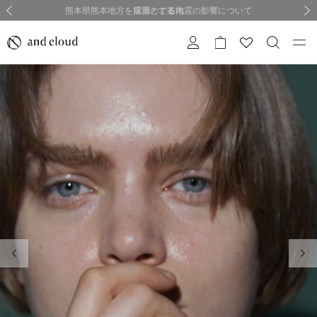
熊本県熊本地方を震源とする地震の影響について
熊本県熊本地方を震源とする地震の影響について
購入証明書ペーパーレス化のお知らせ
夏季休業についてのご案内
採用のご案内
採用のご案内
前の画像
次の
前の画像
次