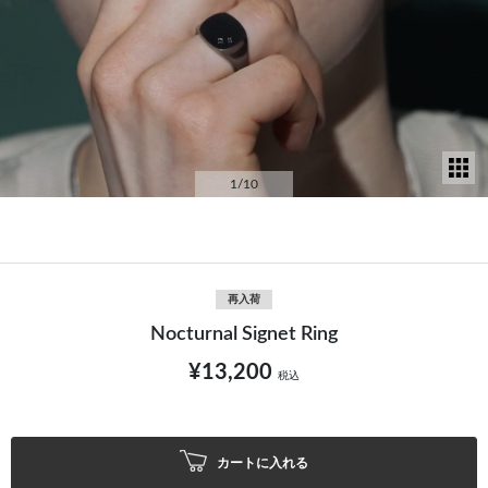
サ
1
/10
再入荷
Nocturnal Signet Ring
¥13,200
税込
カートに入れる