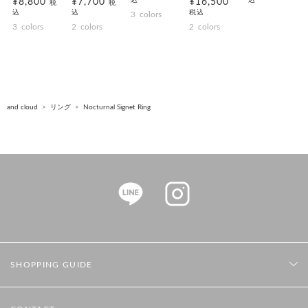
込
込
¥8,800
¥7,700
¥16,500
税
税
込
込
税込
3
colors
3
colors
2
colors
2
colors
and cloud
リング
Nocturnal Signet Ring
SHOPPING GUIDE