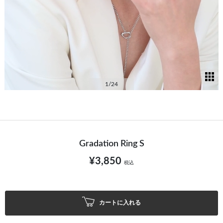
サ
1
/24
Gradation Ring S
¥3,850
税込
カートに入れる