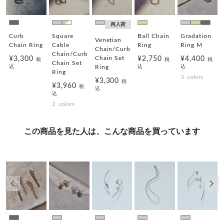
前の画像
次の
再入荷
Curb
Square
Ball Chain
Gradation
Venetian
Chain Ring
Cable
Ring
Ring M
Chain/Curb
g
Chain/Curb
Chain Set
¥3,300
¥2,750
¥4,400
税
税
税
Chain Set
込
Ring
込
込
Ring
3
colors
¥3,300
税
¥3,960
税
込
込
2
colors
この商品を見た人は、こんな商品を買っています
前の画像
次の