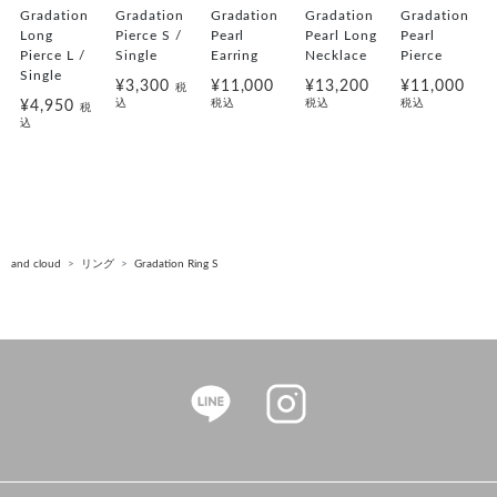
Gradation
Gradation
Gradation
Gradation
Gradation
Long
Pierce S /
Pearl
Pearl Long
Pearl
Pierce L /
Single
Earring
Necklace
Pierce
Single
¥3,300
¥11,000
¥13,200
¥11,000
税
込
税込
税込
税込
¥4,950
税
込
and cloud
リング
Gradation Ring S