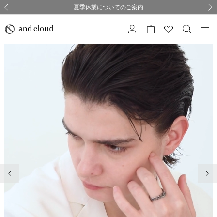
熊本県熊本地方を震源とする地震の影響について
熊本県熊本地方を震源とする地震の影響について
購入証明書ペーパーレス化のお知らせ
夏季休業についてのご案内
採用のご案内
採用のご案内
前の画像
次の
前の画像
次