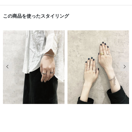
この商品を使ったスタイリング
前の画像
次の