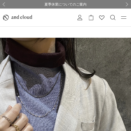
熊本県熊本地方を震源とする地震の影響について
熊本県熊本地方を震源とする地震の影響について
購入証明書ペーパーレス化のお知らせ
夏季休業についてのご案内
採用のご案内
採用のご案内
前の画像
次の