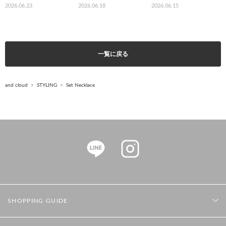
2026.06.23
2026.06.18
2026.06.15
一覧に戻る
and cloud
STYLING
Set Necklace
SHOPPING GUIDE