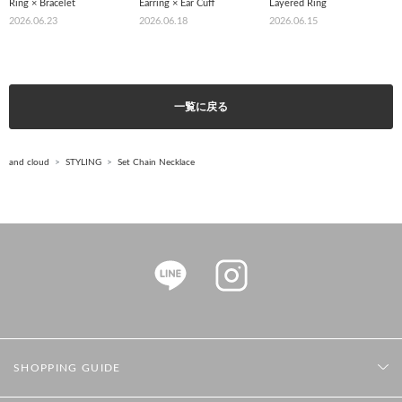
Ring × Bracelet
Earring × Ear Cuff
Layered Ring
2026.06.23
2026.06.18
2026.06.15
一覧に戻る
and cloud
STYLING
Set Chain Necklace
SHOPPING GUIDE