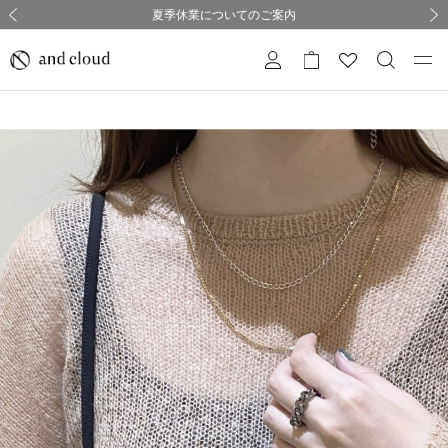
熊本県熊本地方を震源とする地震の影響について
熊本県熊本地方を震源とする地震の影響について
購入証明書ペーパーレス化のお知らせ
夏季休業についてのご案内
採用のご案内
採用のご案内
前の画像
次の