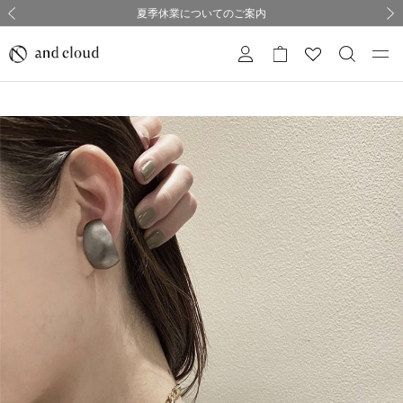
熊本県熊本地方を震源とする地震の影響について
熊本県熊本地方を震源とする地震の影響について
購入証明書ペーパーレス化のお知らせ
夏季休業についてのご案内
採用のご案内
採用のご案内
前の画像
次の