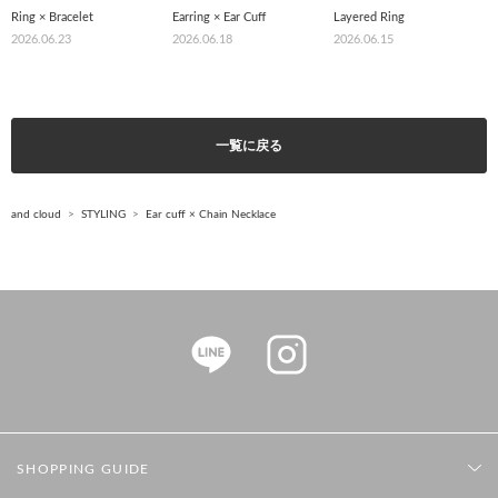
Ring × Bracelet
Earring × Ear Cuff
Layered Ring
2026.06.23
2026.06.18
2026.06.15
一覧に戻る
and cloud
STYLING
Ear cuff × Chain Necklace
SHOPPING GUIDE