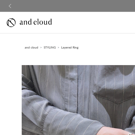
前の画像
and cloud
STYLING
Layered Ring