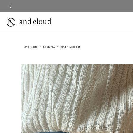
前の画像
and cloud
STYLING
Ring × Bracelet