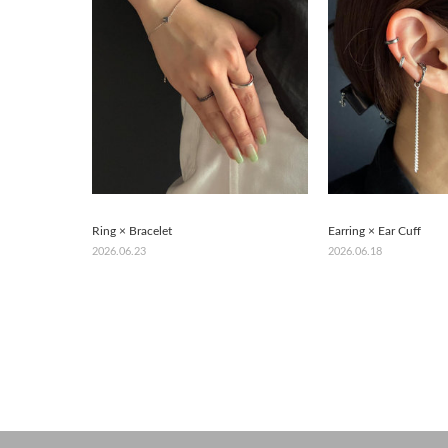
Ring × Bracelet
Earring × Ear Cuff
2026.06.23
2026.06.18