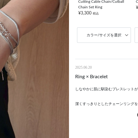
Cutting Cable Chain/Cutball
C
Chain Set Ring
¥3,300
税込
カラー/サイズを選択
2025.06.20
Ring × Bracelet
しなやかに肌に馴染むブレスレットが
潔くすっきりとしたチェーンリングを