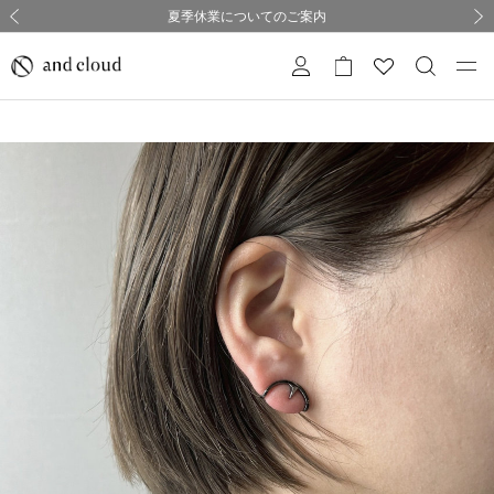
熊本県熊本地方を震源とする地震の影響について
熊本県熊本地方を震源とする地震の影響について
購入証明書ペーパーレス化のお知らせ
夏季休業についてのご案内
採用のご案内
採用のご案内
前の画像
次の