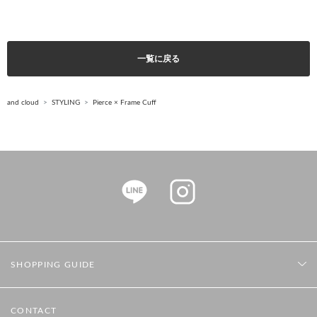
一覧に戻る
and cloud
STYLING
Pierce × Frame Cuff
SHOPPING GUIDE
CONTACT