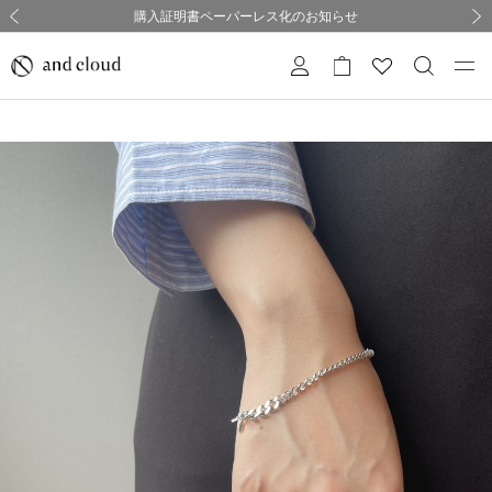
熊本県熊本地方を震源とする地震の影響について
熊本県熊本地方を震源とする地震の影響について
購入証明書ペーパーレス化のお知らせ
夏季休業についてのご案内
採用のご案内
採用のご案内
前の画像
次の