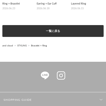
Ring × Bracelet
Earring × Ear Cuff
Layered Ring
2026.06.23
2026.06.18
2026.06.15
一覧に戻る
and cloud
STYLING
Bracelet × Ring
SHOPPING GUIDE