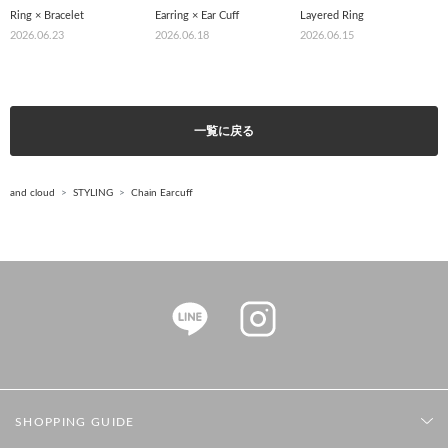
Ring × Bracelet
Earring × Ear Cuff
Layered Ring
2026.06.23
2026.06.18
2026.06.15
一覧に戻る
and cloud
STYLING
Chain Earcuff
SHOPPING GUIDE