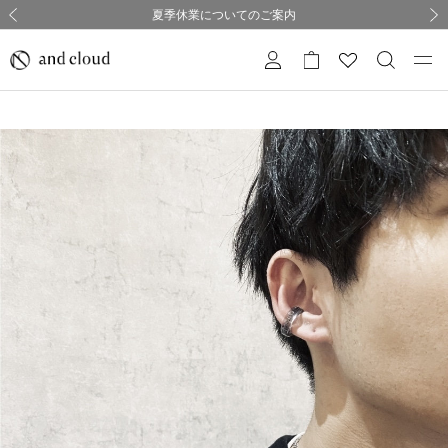
熊本県熊本地方を震源とする地震の影響について
熊本県熊本地方を震源とする地震の影響について
購入証明書ペーパーレス化のお知らせ
夏季休業についてのご案内
採用のご案内
採用のご案内
前の画像
次の