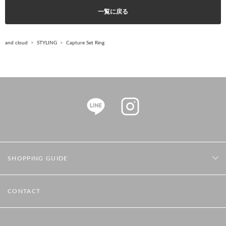
一覧に戻る
and cloud
STYLING
Capture Set Ring
SHOPPING GUIDE
CONTACT