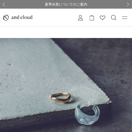
熊本県熊本地方を震源とする地震の影響について
熊本県熊本地方を震源とする地震の影響について
購入証明書ペーパーレス化のお知らせ
夏季休業についてのご案内
採用のご案内
採用のご案内
前の画像
次の