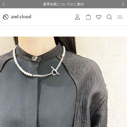
熊本県熊本地方を震源とする地震の影響について
熊本県熊本地方を震源とする地震の影響について
購入証明書ペーパーレス化のお知らせ
夏季休業についてのご案内
採用のご案内
採用のご案内
前の画像
次の