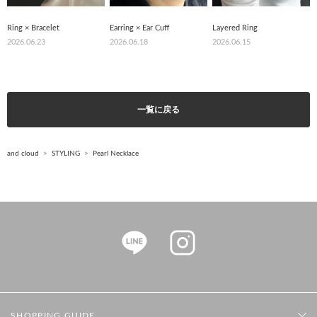
Ring × Bracelet
Earring × Ear Cuff
Layered Ring
2026.06.23
2026.06.18
2026.06.15
一覧に戻る
and cloud
STYLING
Pearl Necklace
SHOPPING GUIDE