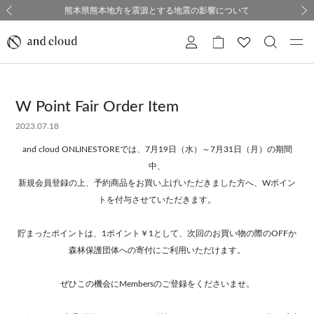
熊本県熊本地方を震源とする地震の影響について
熊本県熊本地方を震源とする地震の影響について
購入証明書ペーパーレス化のお知らせ
夏季休業についてのご案内
採用のご案内
採用のご案内
前の画像
次の
W Point Fair Order Item
2023.07.18
and cloud ONLINESTOREでは、7月19日（水）～7月31日（月）の期間
中、
新規会員登録の上、予約商品をお買い上げいただきました方へ、Wポイン
トを付与させていただきます。
貯まったポイントは、1ポイント￥1として、次回のお買い物の際のOFFか
森林保護団体への寄付にご利用いただけます。
ぜひこの機会にMembersのご登録をくださいませ。