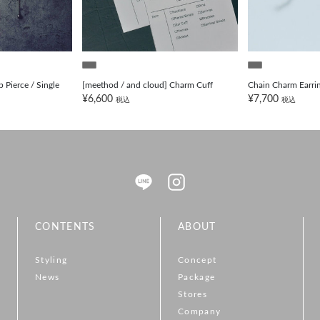
Pierce / Single
[meethod / and cloud] Charm Cuff
Chain Charm Earri
¥6,600
¥7,700
税込
税込
CONTENTS
ABOUT
Styling
Concept
News
Package
Stores
Company