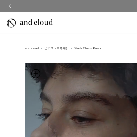
前の画像
and cloud
ピアス（両耳用）
Studs Charm Pierce