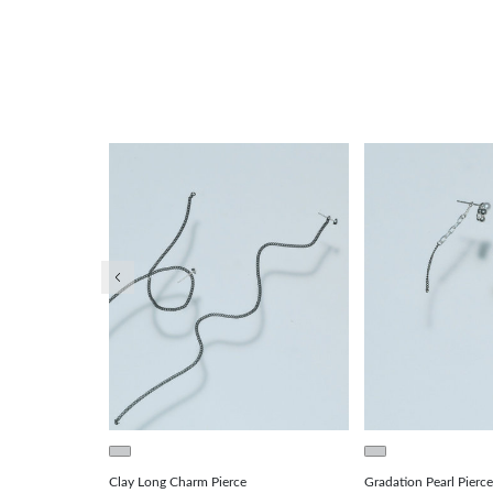
前の画像
le
Clay Long Charm Pierce
Gradation Pearl Pierce