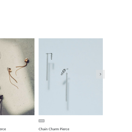
次の画像
erce
Chain Charm Pierce
Pearl Asymmetry