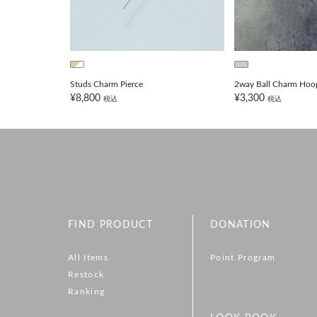
Studs Charm Pierce
2way Ball Charm Hoop 
¥8,800
¥3,300
税込
税込
FIND PRODUCT
DONATION
All Items
Point Program
Restock
Ranking