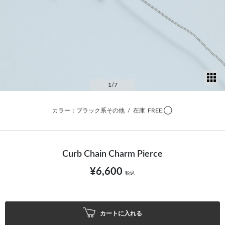
サ
1
/7
カラー：ブラック系その他
/
在庫
FREE:◯
Curb Chain Charm Pierce
¥6,600
税込
カートに入れる