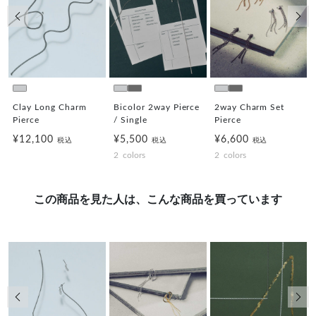
前の画像
次の
Clay Long Charm
Bicolor 2way Pierce
2way Charm Set
Pierce
/ Single
Pierce
¥12,100
¥5,500
¥6,600
税込
税込
税込
2
colors
2
colors
この商品を見た人は、こんな商品を買っています
前の画像
次の