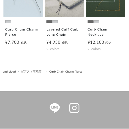
Curb Chain Charm
Layered Cuff Curb
Curb Chain
Pierce
Long Chain
Necklace
¥7,700
¥4,950
¥12,100
税込
税込
税込
2
colors
2
colors
and cloud
ピアス（両耳用）
Curb Chain Charm Pierce