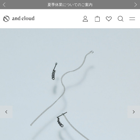
熊本県熊本地方を震源とする地震の影響について
熊本県熊本地方を震源とする地震の影響について
購入証明書ペーパーレス化のお知らせ
夏季休業についてのご案内
採用のご案内
採用のご案内
前の画像
次の
前の画像
次