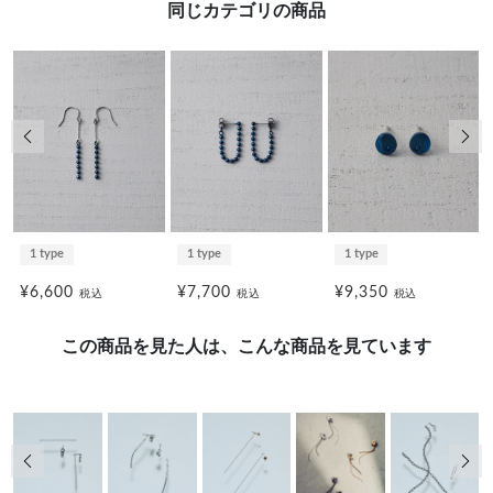
同じカテゴリの商品
前の画像
次の
1 type
1 type
1 type
¥6,600
¥7,700
¥9,350
税込
税込
税込
この商品を見た人は、こんな商品を見ています
前の画像
次の