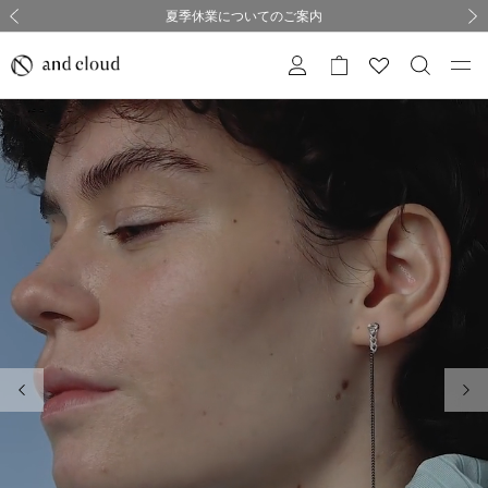
熊本県熊本地方を震源とする地震の影響について
熊本県熊本地方を震源とする地震の影響について
購入証明書ペーパーレス化のお知らせ
夏季休業についてのご案内
採用のご案内
採用のご案内
前の画像
次の
前の画像
次