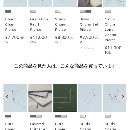
Chain
Gradation
Studs
3way
Cable
Charm
Pearl
Charm
Charm Set
Chain
Pierce
Pierce
Pierce
Pierce
Long
Charm
¥7,700
¥11,000
¥8,800
¥9,900
税
税
税
Pierce
込
税込
込
込
¥11,000
2
colors
税込
この商品を見た人は、こんな商品を買っています
前の画像
次の
Curb
Layered
Curb
Studs
Studs
Chain
Cuff Curb
Chain
Charm
Charm