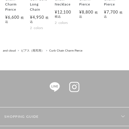
Charm
Long
Necklace
Pierce
Pierce
Pierce
Chain
¥12,100
¥8,800
¥7,700
税
税
税込
込
込
¥6,600
¥4,950
税
税
込
込
2
colors
2
colors
and cloud
ピアス（両耳用）
Curb Chain Charm Pierce
SHOPPING GUIDE