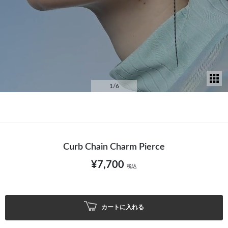
サ
1
/6
Curb Chain Charm Pierce
¥7,700
税込
カートに入れる