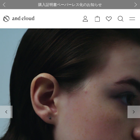
熊本県熊本地方を震源とする地震の影響について
熊本県熊本地方を震源とする地震の影響について
購入証明書ペーパーレス化のお知らせ
夏季休業についてのご案内
採用のご案内
採用のご案内
前の画像
次の
前の画像
次