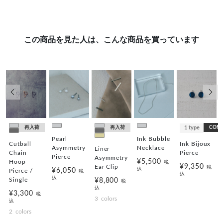
この商品を見た人は、こんな商品を買っています
前の画像
次の
再入荷
再入荷
1 type
COMI
Pearl
Ink Bubble
Ink Bijoux
Cutball
Asymmetry
Necklace
Liner
Pierce
Chain
Pierce
Asymmetry
¥5,500
Hoop
税
¥9,350
Ear Clip
税
込
¥6,050
Pierce /
税
込
込
Single
¥8,800
税
込
¥3,300
税
3
colors
込
2
colors