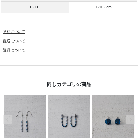
FREE
0.2/0.3cm
送料について
配送について
返品について
同じカテゴリの商品
前の画像
次の