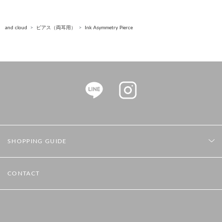
and cloud
ピアス（両耳用）
Ink Asymmetry Pierce
SHOPPING GUIDE
CONTACT