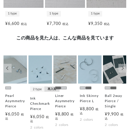
1 type
1 type
1 type
¥6,600
¥7,700
¥9,350
税込
税込
税込
この商品を見た人は、こんな商品を見ています
前の画像
次の
2 type
再入荷
Pearl
Liner
Ink Skinny
Ball 2way
Ink
Asymmetry
Asymmetry
Pierce L
Pierce /
Checkmark
Pierce
Pierce
Single
¥8,800
Pierce
税
込
¥6,050
¥8,800
¥9,900
税
税
税
¥6,050
税
込
込
込
2
colors
込
2
colors
2
colors
2
colors