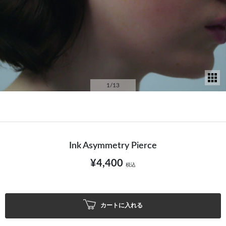
サ
1
/13
Ink Asymmetry Pierce
¥4,400
税込
カートに入れる