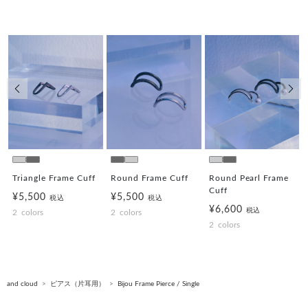
前の画像
次の
Triangle Frame Cuff
Round Frame Cuff
Round Pearl Frame
Cuff
¥5,500
¥5,500
税込
税込
¥6,600
税込
2
colors
2
colors
2
colors
and cloud
ピアス（片耳用）
Bijou Frame Pierce / Single