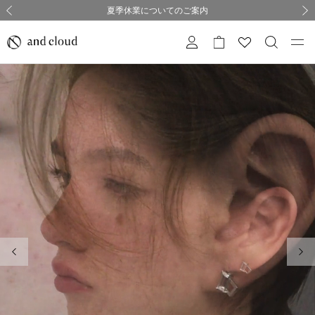
熊本県熊本地方を震源とする地震の影響について
熊本県熊本地方を震源とする地震の影響について
購入証明書ペーパーレス化のお知らせ
夏季休業についてのご案内
採用のご案内
採用のご案内
前の画像
次の
前の画像
次