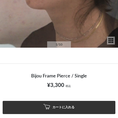
サ
1
/10
Bijou Frame Pierce / Single
¥3,300
税込
カートに入れる