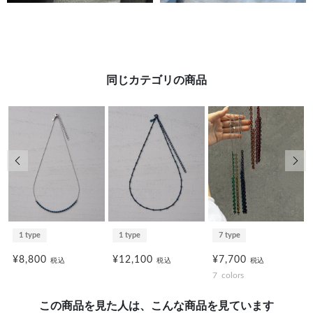
同じカテゴリの商品
前の画像
次の
1 type
1 type
7 type
¥8,800
¥12,100
¥7,700
税込
税込
税込
7
colors
この商品を見た人は、こんな商品を見ています