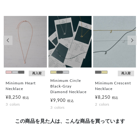
前の画像
次の
再入荷
再入荷
Minimum Circle
Minimum Heart
Minimum Crescent
Black-Gray
Necklace
Necklace
Diamond Necklace
¥8,250
¥8,250
税込
税込
¥9,900
税込
3
colors
2
colors
3
colors
この商品を見た人は、こんな商品を買っています