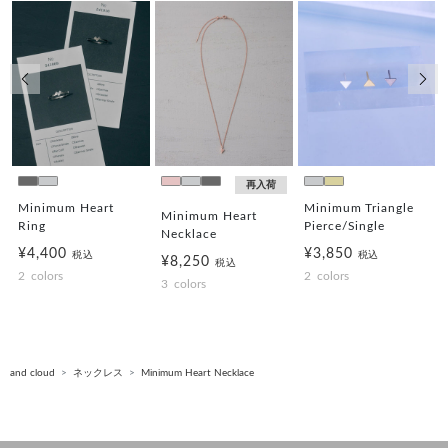
前の画像
次の
再入荷
Minimum Heart
Minimum Triangle
Minimum Heart
Ring
Pierce/Single
Necklace
¥4,400
¥3,850
税込
税込
¥8,250
税込
2
colors
2
colors
3
colors
and cloud
ネックレス
Minimum Heart Necklace