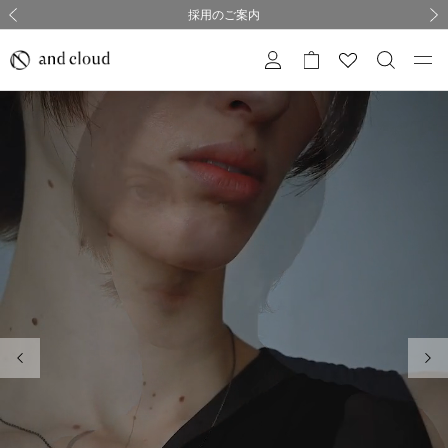
熊本県熊本地方を震源とする地震の影響について
熊本県熊本地方を震源とする地震の影響について
購入証明書ペーパーレス化のお知らせ
夏季休業についてのご案内
採用のご案内
採用のご案内
前の画像
次の
前の画像
次