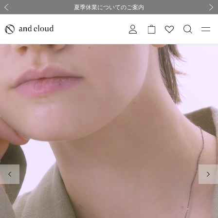
熊本県熊本地方を震源とする地震の影響について
熊本県熊本地方を震源とする地震の影響について
購入証明書ペーパーレス化のお知らせ
夏季休業についてのご案内
採用のご案内
採用のご案内
前の画像
次の
前の画像
次