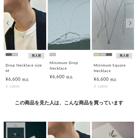
前の画像
次の
再入荷
再入荷
Minimum Drop
Drop Necklace size
Minimum Square
Necklace
M
Necklace
¥6,600
税込
¥6,600
¥6,600
税込
税込
2
colors
3
colors
この商品を見た人は、こんな商品を買っています