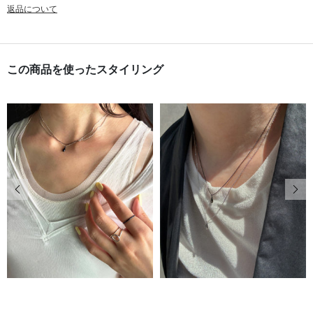
返品について
この商品を使ったスタイリング
前の画像
次の