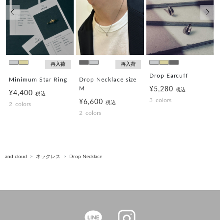
前の画像
次の
再入荷
再入荷
Drop Earcuff
Minimum Star Ring
Drop Necklace size
M
¥5,280
税込
¥4,400
税込
3
colors
¥6,600
税込
2
colors
2
colors
and cloud
ネックレス
Drop Necklace