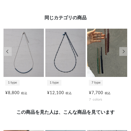
同じカテゴリの商品
前の画像
次の
1 type
1 type
7 type
¥8,800
¥12,100
¥7,700
税込
税込
税込
7
colors
この商品を見た人は、こんな商品を見ています