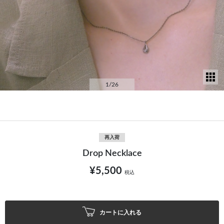
サ
1
/26
再入荷
Drop Necklace
¥5,500
税込
カートに入れる