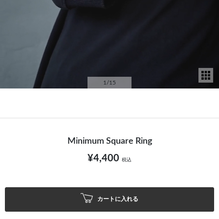
サ
1
/15
Minimum Square Ring
¥4,400
税込
カートに入れる