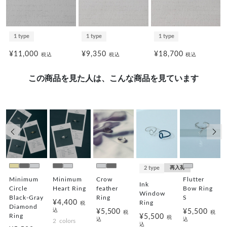
1 type
1 type
1 type
¥11,000
¥9,350
¥18,700
税込
税込
税込
この商品を見た人は、こんな商品を見ています
前の画像
次の
2 type
再入荷
Minimum
Minimum
Crow
Flutter
Ink
Circle
Heart Ring
feather
Bow Ring
Window
Black-Gray
Ring
S
¥4,400
g
Ring
税
Diamond
込
¥5,500
¥5,500
税
税
Ring
¥5,500
税
込
込
2
colors
込