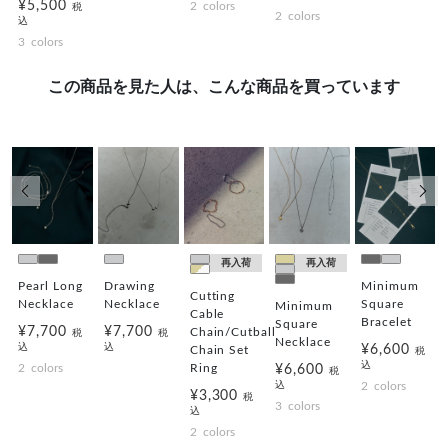
¥5,500
2
colors
税
2
colors
込
3
colors
この商品を見た人は、こんな商品を買っています
前の画像
次の
再入荷
再入荷
Pearl Long
Drawing
Minimum
Cutting
Necklace
Necklace
Square
Minimum
Cable
Bracelet
Square
¥7,700
¥7,700
Chain/Cutball
税
税
Necklace
込
込
¥6,600
Chain Set
税
込
2
colors
Ring
¥6,600
税
込
2
colors
¥3,300
税
3
colors
込
2
colors