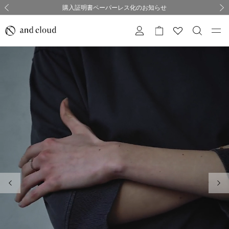
熊本県熊本地方を震源とする地震の影響について
熊本県熊本地方を震源とする地震の影響について
購入証明書ペーパーレス化のお知らせ
夏季休業についてのご案内
採用のご案内
採用のご案内
前の画像
次の
前の画像
次