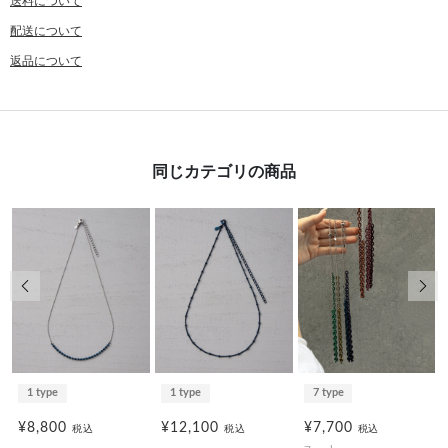
送料について
配送について
返品について
同じカテゴリの商品
前の画像
次の
1 type
1 type
7 type
¥8,800
¥12,100
¥7,700
税込
税込
税込