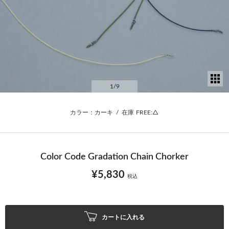
サ
1
/9
カラー：カーキ
/
在庫
FREE:△
Color Code Gradation Chain Chorker
¥5,830
税込
カートに入れる