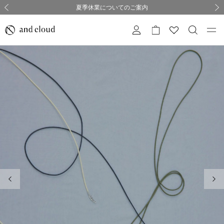
熊本県熊本地方を震源とする地震の影響について
熊本県熊本地方を震源とする地震の影響について
購入証明書ペーパーレス化のお知らせ
夏季休業についてのご案内
採用のご案内
採用のご案内
前の画像
次の
前の画像
次