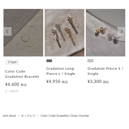
前の画像
次の
2 type
/
Gradation Long
Gradation Pierce S /
Color Code
Pierce L / Single
Single
Gradotion Bracelet
¥4,950
¥3,300
税込
税込
¥6,600
税込
2
colors
and cloud
ネックレス
Color Code Gradation Chain Chorker