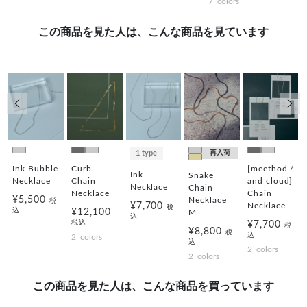
7
colors
この商品を見た人は、こんな商品を見ています
前の画像
次の
1 type
再入荷
Ink Bubble
Curb
[meethod /
Ink
Snake
Necklace
Chain
and cloud]
Necklace
Chain
Necklace
Chain
¥5,500
Necklace
税
Necklace
¥7,700
税
込
¥12,100
M
込
税込
¥7,700
税
¥8,800
税
込
2
colors
込
2
colors
2
colors
この商品を見た人は、こんな商品を買っています