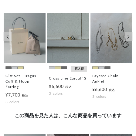
前の画像
次の
再入荷
Gift Set - Tragus
Layered Chain
Cross Line Earcuff S
Cuff & Hoop
Anklet
¥6,600
Earring
税込
¥6,600
税込
3
colors
¥7,700
税込
3
colors
3
colors
この商品を見た人は、こんな商品を買っています