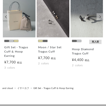
前の画像
次の
再入荷
Gift Set - Tragus
Moon / Star Set
Hoop Diamond
Cuff & Hoop
Tragus Cuff
Tragus Cuff
Earring
¥7,700
税込
¥4,400
税込
¥7,700
税込
2
colors
2
colors
3
colors
and cloud
イヤーカフ
Gift Set - Tragus Cuff & Hoop Earring