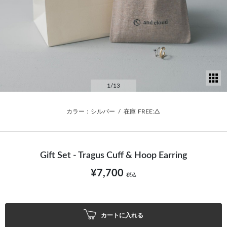
サ
1
/13
カラー：シルバー
/
在庫
FREE:△
Gift Set - Tragus Cuff & Hoop Earring
¥7,700
税込
カートに入れる