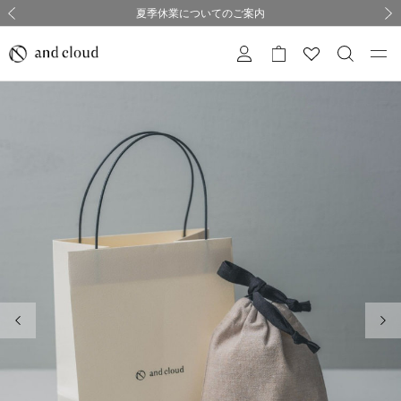
熊本県熊本地方を震源とする地震の影響について
熊本県熊本地方を震源とする地震の影響について
購入証明書ペーパーレス化のお知らせ
夏季休業についてのご案内
採用のご案内
採用のご案内
前の画像
次の
前の画像
次