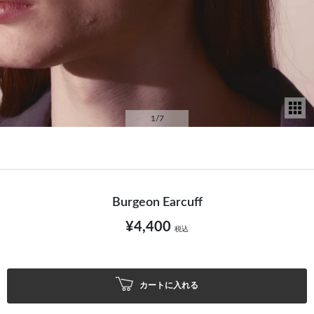
サ
1
/7
Burgeon Earcuff
¥4,400
税込
カートに入れる