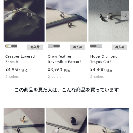
前の画像
次の
再入荷
再入荷
再入荷
Creeper Layered
Crow feather
Hoop Diamond
Earcuff
Reversible Earcuff
Tragus Cuff
¥4,950
¥3,960
¥4,400
税込
税込
税込
2
colors
2
colors
2
colors
この商品を見た人は、こんな商品を買っています