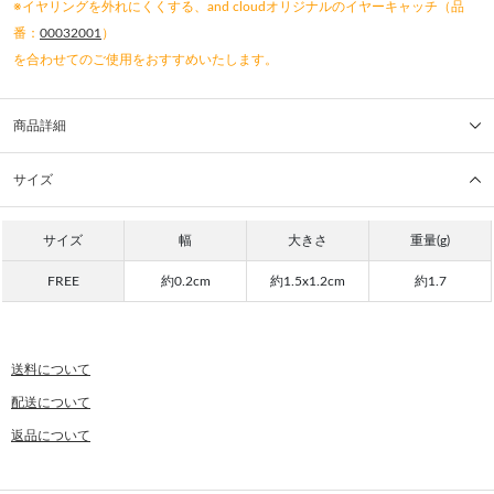
※イヤリングを外れにくくする、and cloudオリジナルのイヤーキャッチ（品
番：
00032001
）
を合わせてのご使用をおすすめいたします。
商品詳細
サイズ
サイズ
幅
大きさ
重量(g)
FREE
約0.2cm
約1.5x1.2cm
約1.7
送料について
配送について
返品について