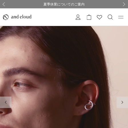
熊本県熊本地方を震源とする地震の影響について
熊本県熊本地方を震源とする地震の影響について
購入証明書ペーパーレス化のお知らせ
夏季休業についてのご案内
採用のご案内
採用のご案内
前の画像
次の
前の画像
次