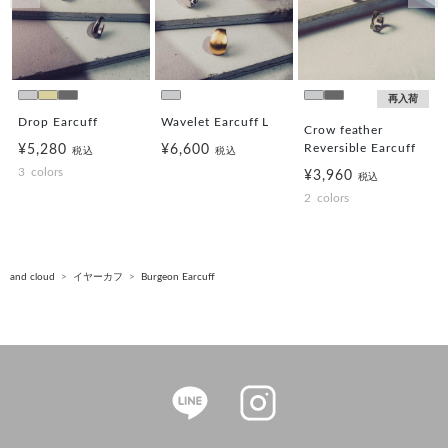
前の画像
次の
再入荷
Drop Earcuff
Wavelet Earcuff L
Crow feather
Reversible Earcuff
¥5,280
¥6,600
税込
税込
3
colors
¥3,960
税込
2
colors
and cloud
イヤーカフ
Burgeon Earcuff