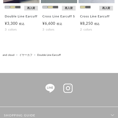
再入荷
再入荷
再入荷
Double Line Earcuff
Cross Line Earcuff S
Cross Line Earcuff
¥3,300
¥6,600
¥8,250
税込
税込
税込
3
colors
3
colors
2
colors
and cloud
イヤーカフ
Double Line Earcuff
SHOPPING GUIDE