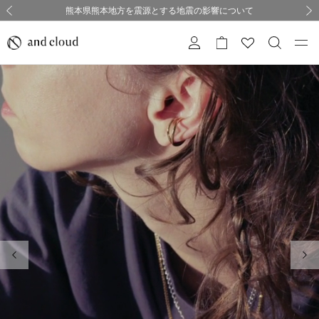
熊本県熊本地方を震源とする地震の影響について
熊本県熊本地方を震源とする地震の影響について
購入証明書ペーパーレス化のお知らせ
夏季休業についてのご案内
採用のご案内
採用のご案内
前の画像
次の
前の画像
次