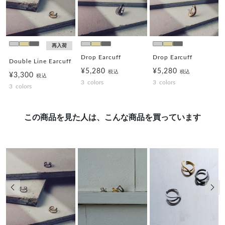
前の画像
次の
再入荷
Drop Earcuff
Drop Earcuff
Double Line Earcuff
¥5,280
¥5,280
税込
税込
¥3,300
税込
3
colors
3
colors
3
colors
この商品を見た人は、こんな商品を買っています
前の画像
次の