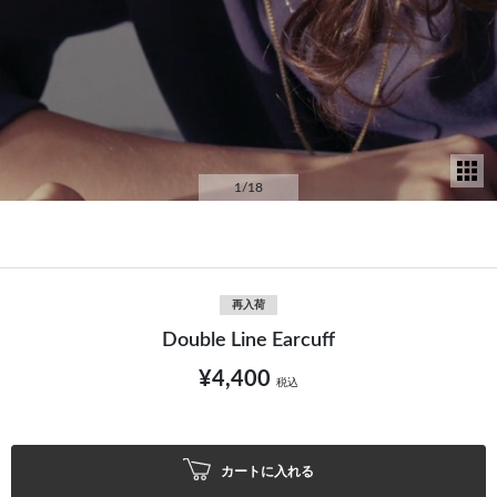
サ
1
/18
再入荷
Double Line Earcuff
¥4,400
税込
カートに入れる