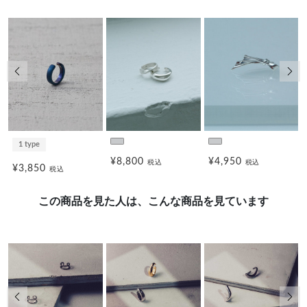
前の画像
次の
1 type
¥8,800
¥4,950
税込
税込
¥3,850
税込
この商品を見た人は、こんな商品を見ています