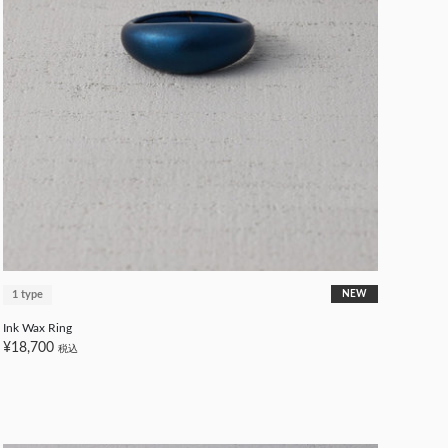
1 type
NEW
Ink Wax Ring
¥18,700
税込