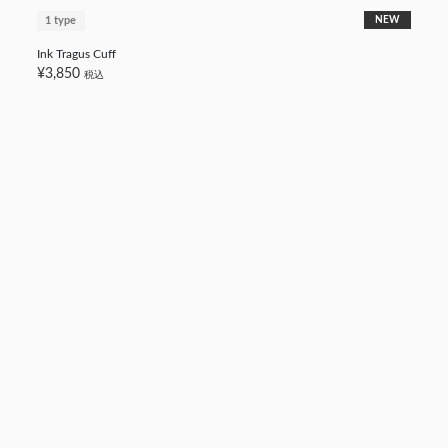
1 type
NEW
Ink Tragus Cuff
¥3,850
税込