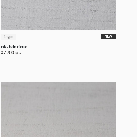
1 type
NEW
Ink Chain Pierce
¥7,700
税込