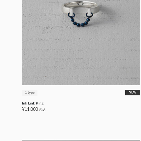
1 type
NEW
Ink Link Ring
¥11,000
税込