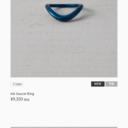
1 type
NEW
予約
Ink Saucer Ring
¥9,350
税込