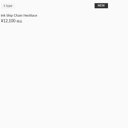
1 type
NEW
Ink Skip Chain Necklace
¥12,100
税込