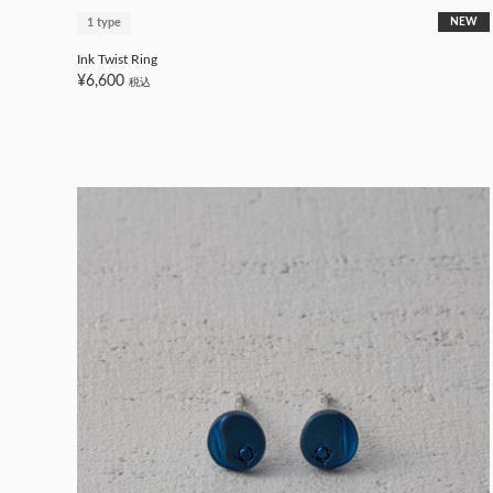
1 type
NEW
Ink Twist Ring
¥6,600
税込