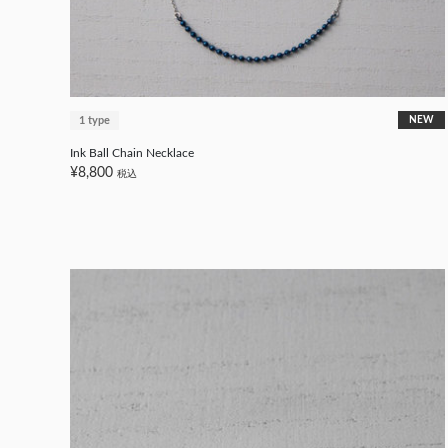
1 type
NEW
Ink Ball Chain Necklace
¥8,800
税込