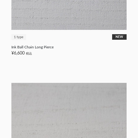
1 type
NEW
Ink Ball Chain Long Pierce
¥6,600
税込