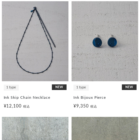
1 type
NEW
1 type
NEW
Ink Skip Chain Necklace
Ink Bijoux Pierce
¥12,100
¥9,350
税込
税込