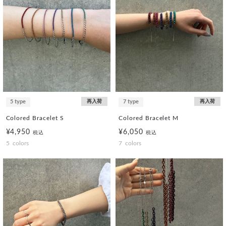
5 type
再入荷
7 type
再入荷
Colored Bracelet S
Colored Bracelet M
¥4,950
¥6,050
税込
税込
5
colors
7
colors