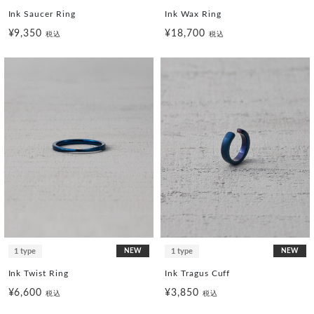
Ink Saucer Ring
Ink Wax Ring
¥9,350
¥18,700
税込
税込
1 type
NEW
1 type
NEW
Ink Twist Ring
Ink Tragus Cuff
¥6,600
¥3,850
税込
税込