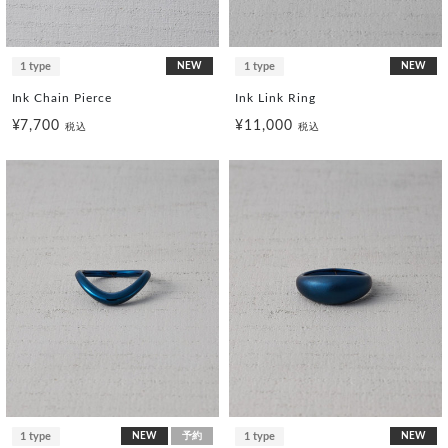
1 type
NEW
1 type
NEW
Ink Chain Pierce
Ink Link Ring
¥7,700
¥11,000
税込
税込
1 type
NEW
予約
1 type
NEW