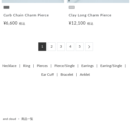
Curb Chain Charm Pierce
Clay Long Charm Pierce
¥6,600
¥12,100
税込
税込
Next
1
2
3
4
5
Necklace
|
Ring
|
Pierces
|
Pierce/Single
|
Earrings
|
Earring/Single
|
Ear Cuff
|
Bracelet
|
Anklet
and cloud
商品一覧