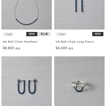
1 type
NEW
再入荷
1 type
NEW
Ink Ball Chain Necklace
Ink Ball Chain Long Pierce
¥8,800
¥6,600
税込
税込