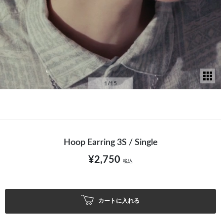
サ
1
/15
Hoop Earring 3S / Single
¥2,750
税込
カートに入れる