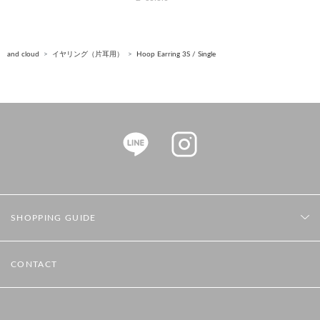
and cloud
イヤリング（片耳用）
Hoop Earring 3S / Single
SHOPPING GUIDE
CONTACT