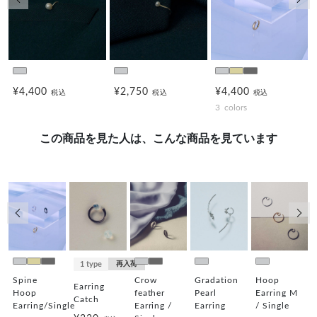
前の画像
次の
¥4,400
¥2,750
¥4,400
税込
税込
税込
3
colors
この商品を見た人は、こんな商品を見ています
前の画像
次の
1 type
再入荷
Spine
Crow
Gradation
Hoop
Earring
Hoop
feather
Pearl
Earring M
Catch
Earring/Single
Earring /
Earring
/ Single