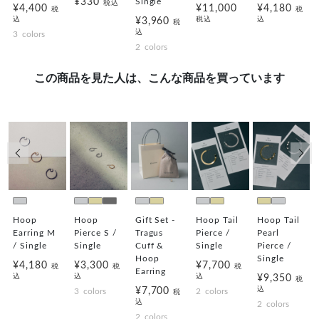
Single
¥330
税込
¥4,400
¥11,000
¥4,180
税
税
込
税込
込
¥3,960
税
込
3
colors
2
colors
この商品を見た人は、こんな商品を買っています
前の画像
次の
Hoop
Hoop
Gift Set -
Hoop Tail
Hoop Tail
Earring M
Pierce S /
Tragus
Pierce /
Pearl
/ Single
Single
Cuff &
Single
Pierce /
Hoop
Single
¥4,180
¥3,300
¥7,700
税
税
税
Earring
込
込
込
¥9,350
税
込
¥7,700
3
colors
2
colors
税
込
2
colors
2
colors