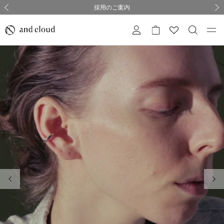
熊本県熊本地方を震源とする地震の影響について
熊本県熊本地方を震源とする地震の影響について
購入証明書ペーパーレス化のお知らせ
夏季休業についてのご案内
採用のご案内
採用のご案内
前の画像
次の
前の画像
次