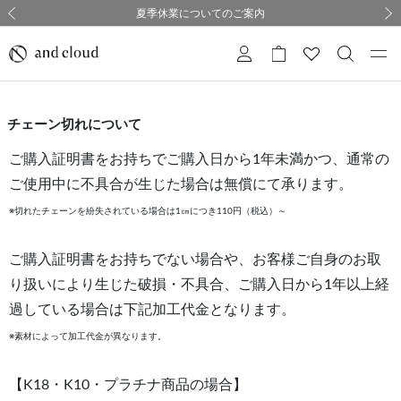
熊本県熊本地方を震源とする地震の影響について
熊本県熊本地方を震源とする地震の影響について
購入証明書ペーパーレス化のお知らせ
夏季休業についてのご案内
採用のご案内
採用のご案内
前の画像
次の
チェーン切れについて
ご購入証明書をお持ちでご購入日から1年未満かつ、通常の
ご使用中に不具合が生じた場合は無償にて承ります。
※切れたチェーンを紛失されている場合は1㎝につき110円（税込）～
ご購入証明書をお持ちでない場合や、お客様ご自身のお取
り扱いにより生じた破損・不具合、ご購入日から1年以上経
過している場合は下記加工代金となります。
※素材によって加工代金が異なります。
【K18・K10・プラチナ商品の場合】